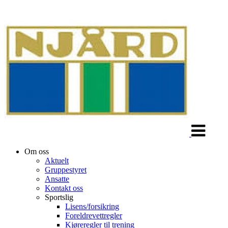
Veksle
navigasjon
Om oss
Aktuelt
Gruppestyret
Ansatte
Kontakt oss
Sportslig
Lisens/forsikring
Foreldrevettregler
Kjøreregler til trening