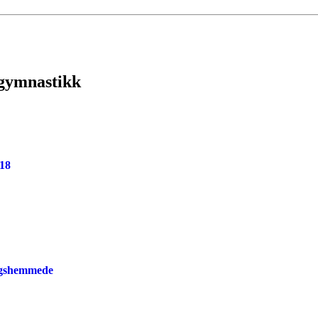
 gymnastikk
18
ngshemmede