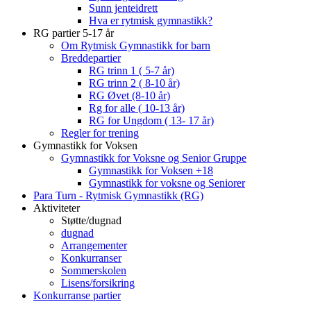
Sunn jenteidrett
Hva er rytmisk gymnastikk?
RG partier 5-17 år
Om Rytmisk Gymnastikk for barn
Breddepartier
RG trinn 1 ( 5-7 år)
RG trinn 2 ( 8-10 år)
RG Øvet (8-10 år)
Rg for alle ( 10-13 år)
RG for Ungdom ( 13- 17 år)
Regler for trening
Gymnastikk for Voksen
Gymnastikk for Voksne og Senior Gruppe
Gymnastikk for Voksen +18
Gymnastikk for voksne og Seniorer
Para Turn - Rytmisk Gymnastikk (RG)
Aktiviteter
Støtte/dugnad
dugnad
Arrangementer
Konkurranser
Sommerskolen
Lisens/forsikring
Konkurranse partier