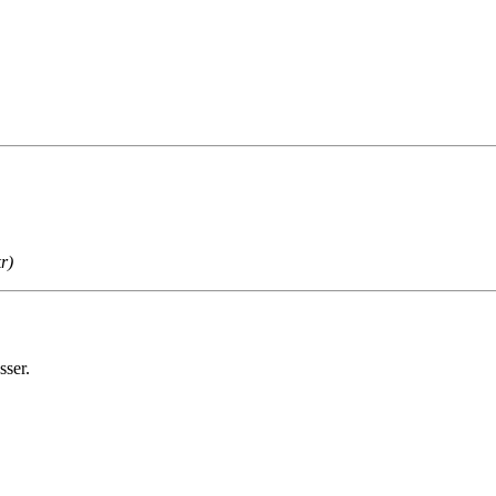
r)
sser.