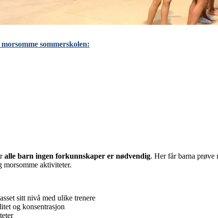
nne morsomme sommerskolen:
or
alle barn ingen forkunnskaper er nødvendig
. Her får barna prøve 
og morsomme aktiviteter.
sset sitt nivå med ulike trenere
litet og konsentrasjon
teter