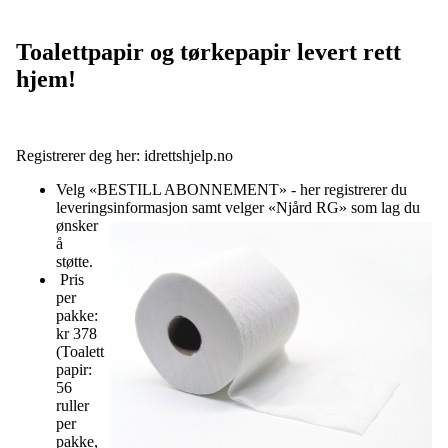
Toalettpapir og tørkepapir levert rett
hjem!
Registrerer deg her: idrettshjelp.no
Velg «BESTILL ABONNEMENT» - her registrerer du
leveringsinformasjon samt velger «Njård
RG» som lag du
ønsker
å
støtte.
Pris
per
pakke:
kr 378
(Toalett
papir:
56
ruller
per
pakke,