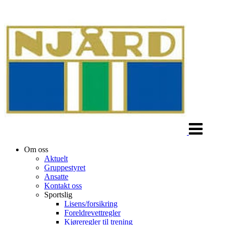
Veksle
navigasjon
Om oss
Aktuelt
Gruppestyret
Ansatte
Kontakt oss
Sportslig
Lisens/forsikring
Foreldrevettregler
Kjøreregler til trening