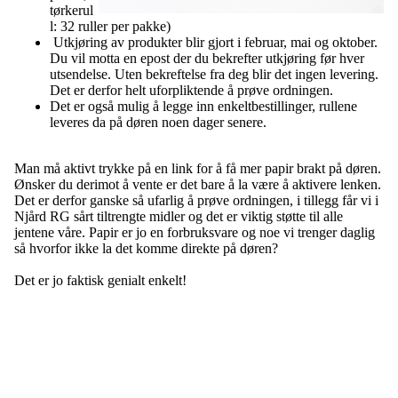
tørkerul
l: 32 ruller per pakke)
Utkjøring av produkter blir gjort i februar, mai og oktober.
Du vil motta en epost der du bekrefter utkjøring før hver
utsendelse. Uten bekreftelse fra deg blir det ingen levering.
Det er derfor helt uforpliktende å prøve ordningen.
Det er også mulig å legge inn enkeltbestillinger, rullene
leveres da på døren noen dager senere.
Man må aktivt trykke på en link for å få mer papir brakt på døren.
Ønsker du derimot å vente er det bare å la være å aktivere lenken.
Det er derfor ganske så ufarlig å prøve ordningen, i tillegg får vi i
Njård RG sårt tiltrengte midler og det er viktig støtte til alle
jentene våre. Papir er jo en forbruksvare og noe vi trenger daglig
så hvorfor ikke la det komme direkte på døren?
Det er jo faktisk genialt enkelt!