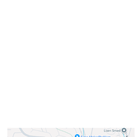
Velkommen til Njård
Sammen blir vi best!
Sørkedalsveien 106,
0378 Oslo
E-post: info@njaard.no
Telefon:
23 22 22 50
Organisasjonsnummer: 971435577
Her finner du oss