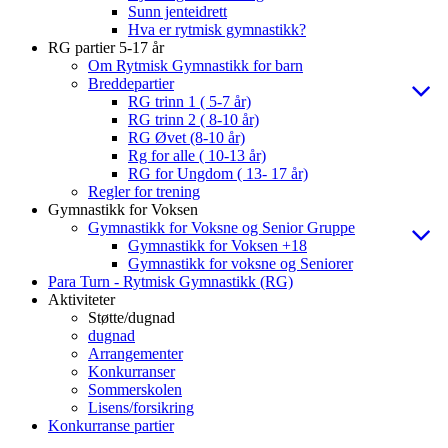
Sunn jenteidrett
Hva er rytmisk gymnastikk?
RG partier 5-17 år
Om Rytmisk Gymnastikk for barn
Breddepartier
RG trinn 1 ( 5-7 år)
RG trinn 2 ( 8-10 år)
RG Øvet (8-10 år)
Rg for alle ( 10-13 år)
RG for Ungdom ( 13- 17 år)
Regler for trening
Gymnastikk for Voksen
Gymnastikk for Voksne og Senior Gruppe
Gymnastikk for Voksen +18
Gymnastikk for voksne og Seniorer
Para Turn - Rytmisk Gymnastikk (RG)
Aktiviteter
Støtte/dugnad
dugnad
Arrangementer
Konkurranser
Sommerskolen
Lisens/forsikring
Konkurranse partier