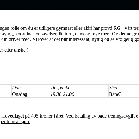
gen rolle om du er tidligere gymnast eller aldri har prøvd RG - vårt tre
tøying, koordinasjonsøvelser, litt turn, dans og mye mer. Og denne gr
n driver med. Vi lover at det blir interessant, nyttig og selvfølgelig g
r etter ønske:)
Dag
Tidspunkt
Sted
Onsdag
19.30-21.00
Bane3
 Hovedlaget på 495 kroner i året. Ved betaling av både treningsavgift
per transaksjon.