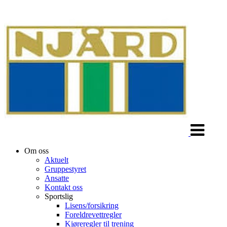
Veksle
navigasjon
Om oss
Aktuelt
Gruppestyret
Ansatte
Kontakt oss
Sportslig
Lisens/forsikring
Foreldrevettregler
Kjøreregler til trening