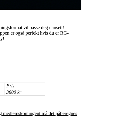
ningsformat vil passe deg uansett!
uppen er også perfekt hvis du er RG-
øy!
Pris
3800 kr
 og medlemskontingent må det påberegnes