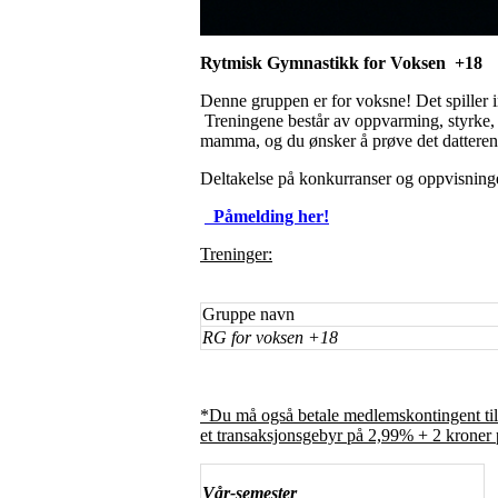
Rytmisk Gymnastikk for Voksen +18
Denne gruppen er for voksne! Det spiller in
Treningene består av oppvarming, styrke, 
mamma, og du ønsker å prøve det datteren di
Deltakelse på konkurranser og oppvisninge
Påmelding her!
Treninger:
Gruppe navn
RG for voksen +18
*Du må også betale medlemskontingent til
et transaksjonsgebyr på 2,99% + 2 kroner 
Vår-semester