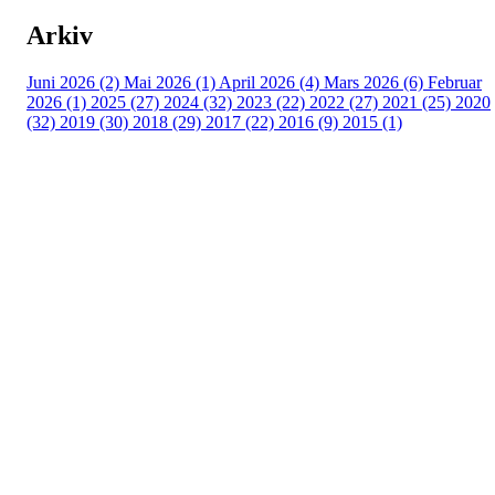
Arkiv
Juni 2026 (2)
Mai 2026 (1)
April 2026 (4)
Mars 2026 (6)
Februar
2026 (1)
2025 (27)
2024 (32)
2023 (22)
2022 (27)
2021 (25)
2020
(32)
2019 (30)
2018 (29)
2017 (22)
2016 (9)
2015 (1)
Velkommen til Njård
Sammen blir vi best!
Sørkedalsveien 106,
0378 Oslo
E-post: info@njaard.no
Telefon:
23 22 22 50