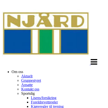
Veksle
navigasjon
Om oss
Aktuelt
Gruppestyret
Ansatte
Kontakt oss
Sportslig
Lisens/forsikring
Foreldrevettregler
Kjøreregler til trening