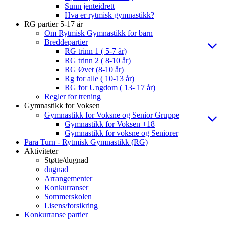
Sunn jenteidrett
Hva er rytmisk gymnastikk?
RG partier 5-17 år
Om Rytmisk Gymnastikk for barn
Breddepartier
RG trinn 1 ( 5-7 år)
RG trinn 2 ( 8-10 år)
RG Øvet (8-10 år)
Rg for alle ( 10-13 år)
RG for Ungdom ( 13- 17 år)
Regler for trening
Gymnastikk for Voksen
Gymnastikk for Voksne og Senior Gruppe
Gymnastikk for Voksen +18
Gymnastikk for voksne og Seniorer
Para Turn - Rytmisk Gymnastikk (RG)
Aktiviteter
Støtte/dugnad
dugnad
Arrangementer
Konkurranser
Sommerskolen
Lisens/forsikring
Konkurranse partier