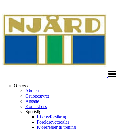
Veksle
navigasjon
Om oss
Aktuelt
Gruppestyret
Ansatte
Kontakt oss
Sportslig
Lisens/forsikring
Foreldrevettregler
Kjøreregler til trening