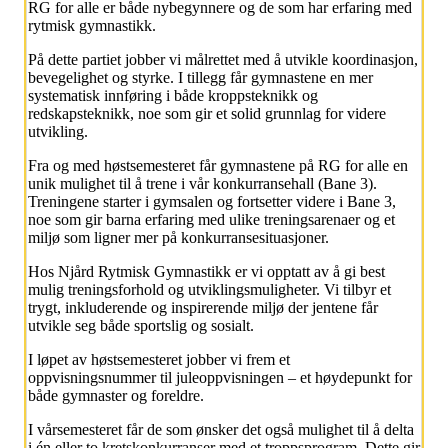
RG for alle er både nybegynnere og de som har erfaring med
rytmisk gymnastikk.
På dette partiet jobber vi målrettet med å utvikle koordinasjon,
bevegelighet og styrke. I tillegg får gymnastene en mer
systematisk innføring i både kroppsteknikk og
redskapsteknikk, noe som gir et solid grunnlag for videre
utvikling.
Fra og med høstsemesteret får gymnastene på RG for alle en
unik mulighet til å trene i vår konkurransehall (Bane 3).
Treningene starter i gymsalen og fortsetter videre i Bane 3,
noe som gir barna erfaring med ulike treningsarenaer og et
miljø som ligner mer på konkurransesituasjoner.
Hos Njård Rytmisk Gymnastikk er vi opptatt av å gi best
mulig treningsforhold og utviklingsmuligheter. Vi tilbyr et
trygt, inkluderende og inspirerende miljø der jentene får
utvikle seg både sportslig og sosialt.
I løpet av høstsemesteret jobber vi frem et
oppvisningsnummer til juleoppvisningen – et høydepunkt for
både gymnaster og foreldre.
I vårsemesteret får de som ønsker det også mulighet til å delta
i én eller to kretskonkurranser med et troppsprogram. Dette gir