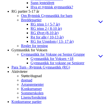
Sunn jenteidrett
Hva er rytmisk gymnastikk?
RG partier 5-17 år
Om Rytmisk Gymnastikk for barn
Breddepartier
RG trinn 1 ( 5-7 år)
RG trinn 2 ( 8-10 år)
RG Øvet (8-10 år)
Rg for alle ( 10-13 år)
RG for Ungdom ( 13- 17 år)
Regler for trening
Gymnastikk for Voksen
Gymnastikk for Voksne og Senior Gruppe
Gymnastikk for Voksen +18
Gymnastikk for voksne og Seniorer
Para Turn - Rytmisk Gymnastikk (RG)
Aktiviteter
Støtte/dugnad
dugnad
Arrangementer
Konkurranser
Sommerskolen
Lisens/forsikring
Konkurranse partier