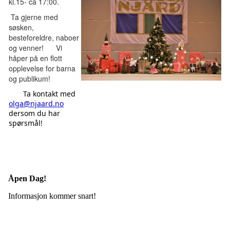
kl.15- ca 17:00. 
Ta gjerne med 
søsken, 
besteforeldre, naboer 
og venner!      Vi 
håper på en flott 
opplevelse for barna 
og publikum!
Ta kontakt med
olga@njaard.no
dersom du har
spørsmål!
Åpen Dag!
Informasjon kommer snart!