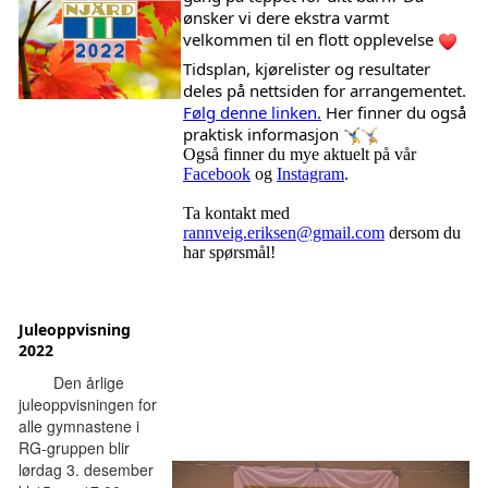
ønsker vi dere ekstra varmt 
velkommen til en flott opplevelse 
Tidsplan, kjørelister og resultater 
deles på nettsiden for arrangementet. 
Følg denne linken.
 Her finner du også 
praktisk informasjon 
Også finner du mye aktuelt på vår
Facebook
og
Instagram
.
Ta kontakt med
rannveig.eriksen@gmail.com
dersom du
har spørsmål!
Juleoppvisning
2022
        Den årlige 
juleoppvisningen for 
alle gymnastene i 
RG-gruppen blir 
lørdag 3. desember 