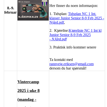
Her finner du noen informasjon:
8.-9.
februar
1. Tidsplan:
Tidsplan NC 1 Int.
klasser Junior Senior 8-9 Feb 2025 -
Njård.pdf
,
2. Kjørelise:
Kjøreliste NC 1 Int kl
Junior Senior 8-9 Feb 2025
-
NJård.pdf
3. Praktisk info kommer senere
Ta kontakt med
rannveig.eriksen@gmail.com
dersom du har spørsmål!
Vintercamp
2025 i uke 8
(mandag -