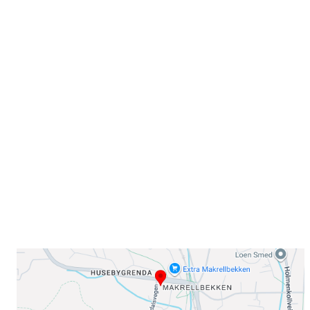
Velkommen til Njård
Sammen blir vi best!
Sørkedalsveien 106,
0378 Oslo
E-post: info@njaard.no
Telefon:
23 22 22 50
Organisasjonsnummer: 971435577
Her finner du oss