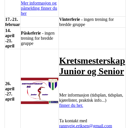
Mer informasjon og
påmelding finner du
her
17.-21.
Vinterferie -
ingen trening for
februar
bredde gruppe
14.
Påskeferie
- ingen
april
trening for bredde
-21.
gruppe
april
Kretsmesterskap
Junior og Senior
26.
april
-27.
Mer informasjon (tidsplan, tidsplan,
april
kjørelister, praktisk info...)
finner du her.
Ta kontakt med
rannveig.eriksen@gmail.com