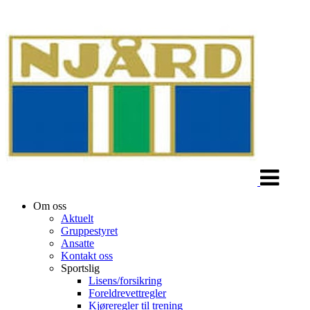
Veksle
navigasjon
Om oss
Aktuelt
Gruppestyret
Ansatte
Kontakt oss
Sportslig
Lisens/forsikring
Foreldrevettregler
Kjøreregler til trening