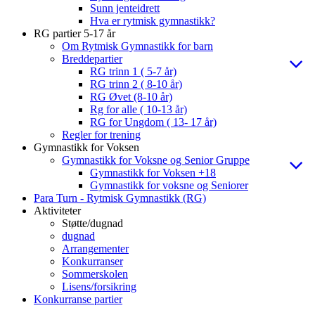
Sunn jenteidrett
Hva er rytmisk gymnastikk?
RG partier 5-17 år
Om Rytmisk Gymnastikk for barn
Breddepartier
RG trinn 1 ( 5-7 år)
RG trinn 2 ( 8-10 år)
RG Øvet (8-10 år)
Rg for alle ( 10-13 år)
RG for Ungdom ( 13- 17 år)
Regler for trening
Gymnastikk for Voksen
Gymnastikk for Voksne og Senior Gruppe
Gymnastikk for Voksen +18
Gymnastikk for voksne og Seniorer
Para Turn - Rytmisk Gymnastikk (RG)
Aktiviteter
Støtte/dugnad
dugnad
Arrangementer
Konkurranser
Sommerskolen
Lisens/forsikring
Konkurranse partier