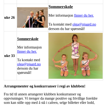
Sommerskole
Mer informasjon
finner du her.
uke 26
Ta kontakt med
olga@njaard.no
dersom du har spørsmål!
Sommerskole
Mer informasjon
finner du her.
uke 33
Ta kontakt med
olga@njaard.no
dersom du har
spørsmål!
Arrangementer og konkurranser i regi av klubben!
Fra tid til annen arrangerer klubben konkurranser og
oppvisninger. Vi trenger da mange positive og frivillige foreldre
som kan stille opp med å stå i cafeen, selge billetter eller lodd,