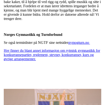
bake kaker, til å hjelpe til ved rigg og rydd, spille musikk og sitte i
sekretariatet. Fordelen er at man lærer idrettens irrganger bedre å
kjenne, og man blir kjent med mange hyggelige mennesker. Det
er givende å kunne bidra. Hold derfor av datoene allerede nå! Vi
trenger dere.
Norges Gymnastikk og Turnforbund
Se også terminlister på NGTF sine nettsider
gymogturn.no
Her finner du blant annet informasjon om rytmisk gymnastikk for
konkurransepartier, reglement, stevner, konkurranser, kurs og
øvrige arrangementer.