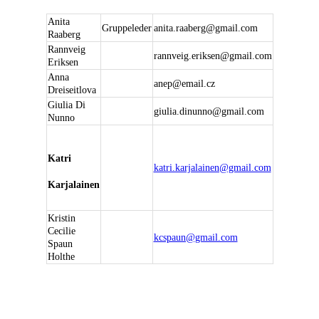
Anita
Gruppeleder
anita.raaberg@gmail.com
Raaberg
Rannveig
rannveig.eriksen@gmail.com
Eriksen
Anna
anep@email.cz
Dreiseitlova
Giulia Di
giulia.dinunno@gmail.com
Nunno
Katri
katri.karjalainen@gmail.com
Karjalainen
Kristin
Cecilie
kcspaun@gmail.com
Spaun
Holthe