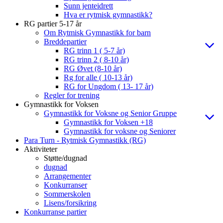
Sunn jenteidrett
Hva er rytmisk gymnastikk?
RG partier 5-17 år
Om Rytmisk Gymnastikk for barn
Breddepartier
RG trinn 1 ( 5-7 år)
RG trinn 2 ( 8-10 år)
RG Øvet (8-10 år)
Rg for alle ( 10-13 år)
RG for Ungdom ( 13- 17 år)
Regler for trening
Gymnastikk for Voksen
Gymnastikk for Voksne og Senior Gruppe
Gymnastikk for Voksen +18
Gymnastikk for voksne og Seniorer
Para Turn - Rytmisk Gymnastikk (RG)
Aktiviteter
Støtte/dugnad
dugnad
Arrangementer
Konkurranser
Sommerskolen
Lisens/forsikring
Konkurranse partier