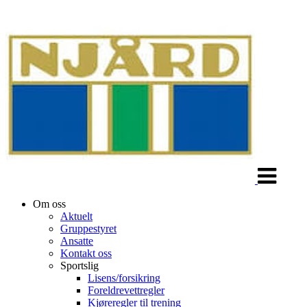
Veksle
navigasjon
Om oss
Aktuelt
Gruppestyret
Ansatte
Kontakt oss
Sportslig
Lisens/forsikring
Foreldrevettregler
Kjøreregler til trening