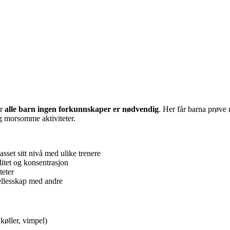
or
alle barn ingen forkunnskaper er nødvendig
. Her får barna prøve 
og morsomme aktiviteter.
sset sitt nivå med ulike trenere
litet og konsentrasjon
teter
ellesskap med andre
køller, vimpel)