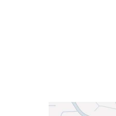
Velkommen til Njård
Sammen blir vi best!
Sørkedalsveien 106,
0378 Oslo
E-post: info@njaard.no
Telefon:
23 22 22 50
Organisasjonsnummer: 971435577
Her finner du oss