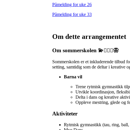
Påmelding for uke 26
Påmelding for uke 33
Om dette arrangementet
Om sommerskolen 💫🤸🏻‍♀️🦋
Sommerskolen er et inkluderende tilbud f
setting, samtidig som de deltar i kreative 
Barna vil
Trene rytmisk gymnastikk tilpa
Utvikle koordinasjon, fleksibi
Delta i dans og kreative aktivi
Oppleve mestring, glede og f
Aktiviteter
Rytmisk gymnastikk (tau, ring, ball, 
Mye Dans