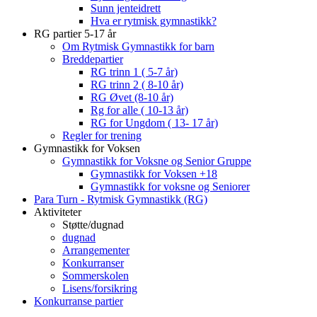
Sunn jenteidrett
Hva er rytmisk gymnastikk?
RG partier 5-17 år
Om Rytmisk Gymnastikk for barn
Breddepartier
RG trinn 1 ( 5-7 år)
RG trinn 2 ( 8-10 år)
RG Øvet (8-10 år)
Rg for alle ( 10-13 år)
RG for Ungdom ( 13- 17 år)
Regler for trening
Gymnastikk for Voksen
Gymnastikk for Voksne og Senior Gruppe
Gymnastikk for Voksen +18
Gymnastikk for voksne og Seniorer
Para Turn - Rytmisk Gymnastikk (RG)
Aktiviteter
Støtte/dugnad
dugnad
Arrangementer
Konkurranser
Sommerskolen
Lisens/forsikring
Konkurranse partier