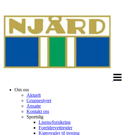
Veksle
navigasjon
Om oss
Aktuelt
Gruppestyret
Ansatte
Kontakt oss
Sportslig
Lisens/forsikring
Foreldrevettregler
Kjøreregler til trening