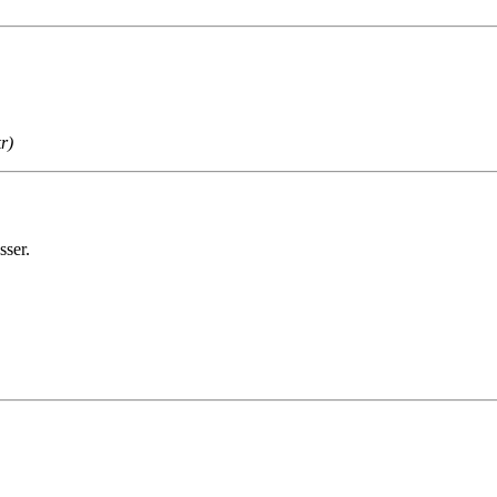
r)
sser.