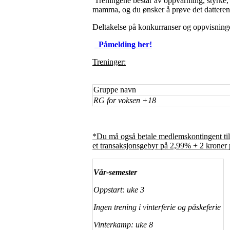
Treningene består av oppvarming, styrke, 
mamma, og du ønsker å prøve det datteren di
Deltakelse på konkurranser og oppvisninge
Påmelding her!
Treninger:
Gruppe navn
RG for voksen +18
*Du må også betale medlemskontingent til
et transaksjonsgebyr på 2,99% + 2 kroner 
Vår-semester
Oppstart: uke 3
Ingen trening i vinterferie og påskeferie
Vinterkamp: uke 8