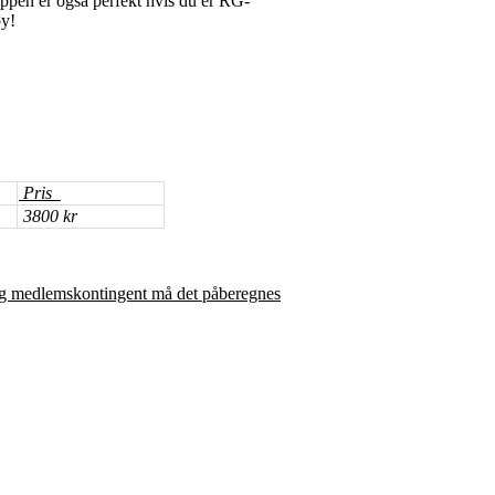
uppen er også perfekt hvis du er RG-
øy!
Pris
3800 kr
 og medlemskontingent må det påberegnes