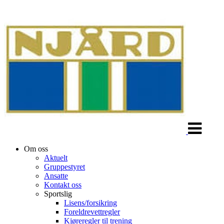
Veksle
navigasjon
Om oss
Aktuelt
Gruppestyret
Ansatte
Kontakt oss
Sportslig
Lisens/forsikring
Foreldrevettregler
Kjøreregler til trening