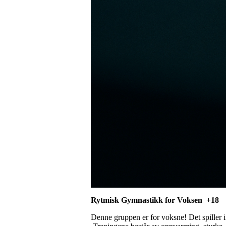
Rytmisk Gymnastikk for Voksen +18
Denne gruppen er for voksne! Det spiller in