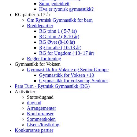
Sunn jenteidrett
Hva er rytmisk gymnastikk?
RG partier 5-17 år
Om Rytmisk Gymnastikk for barn
Breddepartier
RG trinn 1 ( 5-7 år)
RG trinn 2 ( 8-10 år)
RG Øvet (8-10 år)
Rg for alle ( 10-13 år)
RG for Ungdom ( 13- 17 år)
Regler for trening
Gymnastikk for Voksen
Gymnastikk for Voksne og Senior Gruppe
Gymnastikk for Voksen +18
Gymnastikk for voksne og Seniorer
Para Turn - Rytmisk Gymnastikk (RG)
Aktiviteter
Støtte/dugnad
dugnad
Arrangementer
Konkurranser
Sommerskolen
Lisens/forsikring
Konkurranse partier