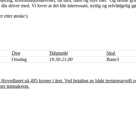
tøying, koordinasjonsøvelser, litt turn, dans og mye mer. Og denne gr
n driver med. Vi lover at det blir interessant, nyttig og selvfølgelig g
r etter ønske:)
Dag
Tidspunkt
Sted
Onsdag
19.30-21.00
Bane3
 Hovedlaget på 495 kroner i året. Ved betaling av både treningsavgift
per transaksjon.