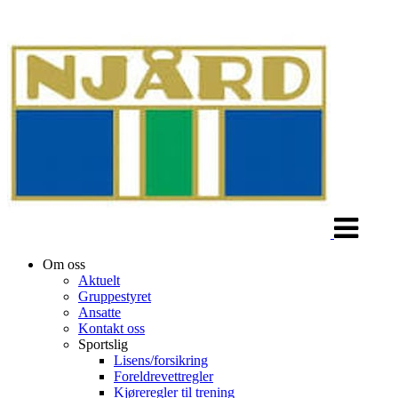
Veksle
navigasjon
Om oss
Aktuelt
Gruppestyret
Ansatte
Kontakt oss
Sportslig
Lisens/forsikring
Foreldrevettregler
Kjøreregler til trening