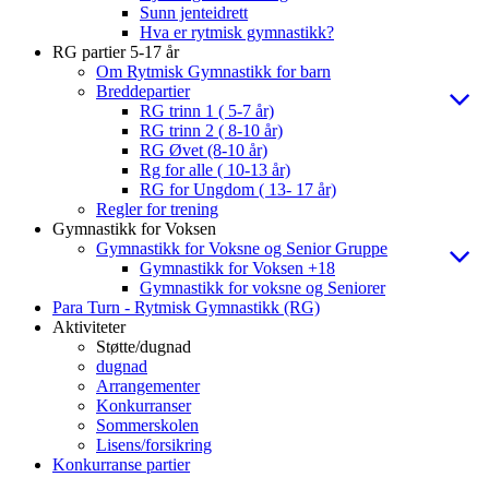
Sunn jenteidrett
Hva er rytmisk gymnastikk?
RG partier 5-17 år
Om Rytmisk Gymnastikk for barn
Breddepartier
RG trinn 1 ( 5-7 år)
RG trinn 2 ( 8-10 år)
RG Øvet (8-10 år)
Rg for alle ( 10-13 år)
RG for Ungdom ( 13- 17 år)
Regler for trening
Gymnastikk for Voksen
Gymnastikk for Voksne og Senior Gruppe
Gymnastikk for Voksen +18
Gymnastikk for voksne og Seniorer
Para Turn - Rytmisk Gymnastikk (RG)
Aktiviteter
Støtte/dugnad
dugnad
Arrangementer
Konkurranser
Sommerskolen
Lisens/forsikring
Konkurranse partier