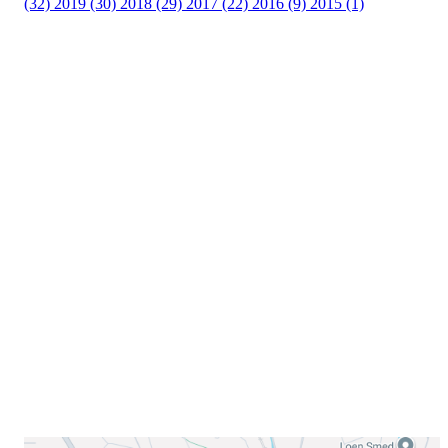
(32)
2019 (30)
2018 (29)
2017 (22)
2016 (9)
2015 (1)
Velkommen til Njård
Sammen blir vi best!
Sørkedalsveien 106,
0378 Oslo
E-post: info@njaard.no
Telefon:
23 22 22 50
Organisasjonsnummer: 971435577
Her finner du oss