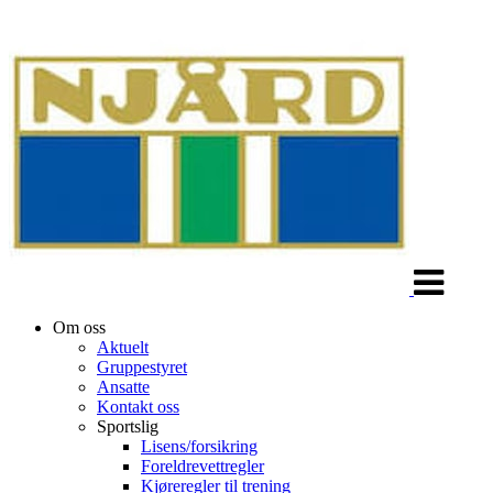
Veksle
navigasjon
Om oss
Aktuelt
Gruppestyret
Ansatte
Kontakt oss
Sportslig
Lisens/forsikring
Foreldrevettregler
Kjøreregler til trening