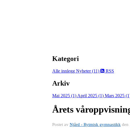
Kategori
Alle innlegg
Nyheter (11)
RSS
Arkiv
Mai 2025 (1)
April 2025 (1)
Mars 2025 (1
Årets våroppvisning
Postet av
Njård - Rytmisk gymnastikk
den