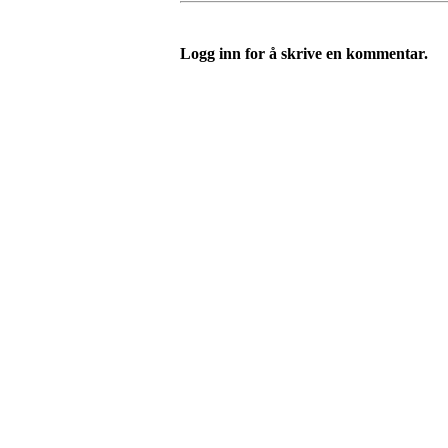
Logg inn for å skrive en kommentar.
Velkommen til Njård
Sammen blir vi best!
Sørkedalsveien 106,
0378 Oslo
E-post: info@njaard.no
Telefon:
23 22 22 50
Organisasjonsnummer: 971435577