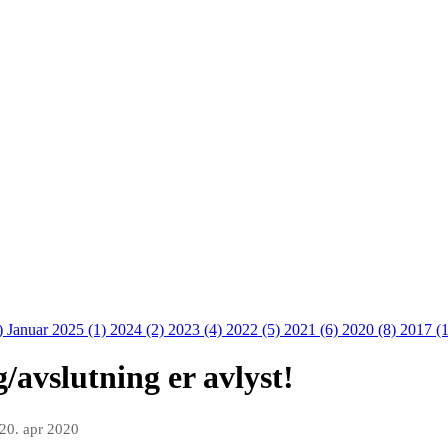
)
Januar 2025 (1)
2024 (2)
2023 (4)
2022 (5)
2021 (6)
2020 (8)
2017 (
/avslutning er avlyst!
20. apr 2020