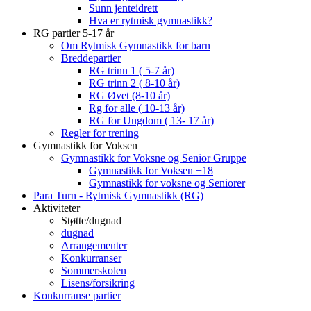
Sunn jenteidrett
Hva er rytmisk gymnastikk?
RG partier 5-17 år
Om Rytmisk Gymnastikk for barn
Breddepartier
RG trinn 1 ( 5-7 år)
RG trinn 2 ( 8-10 år)
RG Øvet (8-10 år)
Rg for alle ( 10-13 år)
RG for Ungdom ( 13- 17 år)
Regler for trening
Gymnastikk for Voksen
Gymnastikk for Voksne og Senior Gruppe
Gymnastikk for Voksen +18
Gymnastikk for voksne og Seniorer
Para Turn - Rytmisk Gymnastikk (RG)
Aktiviteter
Støtte/dugnad
dugnad
Arrangementer
Konkurranser
Sommerskolen
Lisens/forsikring
Konkurranse partier