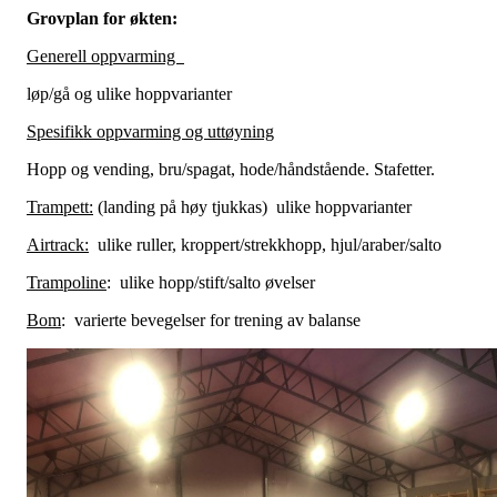
Grovplan for økten:
Generell oppvarming
løp/gå og ulike hoppvarianter
Spesifikk oppvarming og uttøyning
Hopp og vending, bru/spagat, hode/håndstående. Stafetter.
Trampett:
(landing på høy tjukkas) ulike hoppvarianter
Airtrack:
ulike ruller, kroppert/strekkhopp, hjul/araber/salto
Trampoline
: ulike hopp/stift/salto øvelser
Bom
: varierte bevegelser for trening av balanse