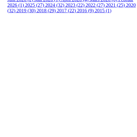
2026 (1)
2025 (27)
2024 (32)
2023 (22)
2022 (27)
2021 (25)
2020
(32)
2019 (30)
2018 (29)
2017 (22)
2016 (9)
2015 (1)
Velkommen til Njård
Sammen blir vi best!
Sørkedalsveien 106,
0378 Oslo
E-post: info@njaard.no
Telefon:
23 22 22 50
Organisasjonsnummer: 971435577
Her finner du oss