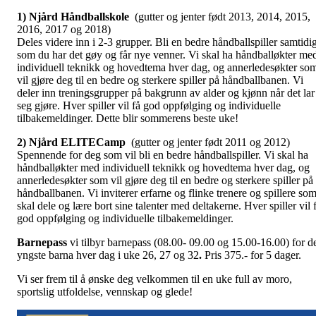
1) Njård Håndballskole
(gutter og jenter født 2013, 2014, 2015,
2016, 2017 og 2018)
Deles videre inn i 2-3 grupper. Bli en bedre håndballspiller samtidi
som du har det gøy og får nye venner. Vi skal ha håndballøkter me
individuell teknikk og hovedtema hver dag, og annerledesøkter so
vil gjøre deg til en bedre og sterkere spiller på håndballbanen. Vi
deler inn treningsgrupper på bakgrunn av alder og kjønn når det lar
seg gjøre. Hver spiller vil få god oppfølging og individuelle
tilbakemeldinger. Dette blir sommerens beste uke!
2) Njård ELITECamp
(gutter og jenter født 2011 og 2012)
Spennende for deg som vil bli en bedre håndballspiller. Vi skal ha
håndballøkter med individuell teknikk og hovedtema hver dag, og
annerledesøkter som vil gjøre deg til en bedre og sterkere spiller på
håndballbanen. Vi inviterer erfarne og flinke trenere og spillere so
skal dele og lære bort sine talenter med deltakerne. Hver spiller vil 
god oppfølging og individuelle tilbakemeldinger.
Barnepass
vi tilbyr barnepass (08.00- 09.00 og 15.00-16.00) for d
yngste barna hver dag i uke 26, 27 og 32
.
Pris 375.- for 5 dager.
Vi ser frem til å ønske deg velkommen til en uke full av moro,
sportslig utfoldelse, vennskap og glede!