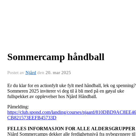
Sommercamp håndball
Postet av
Njård
den
20. mar 2025
Er du klar for en actionfylt uke fylt med håndball, lek og spenning?
Sommeren 2025 inviterer vi deg til å bli med på en gøyal uke
fullspekket av opplevelser hos Njård Håndball.
Påmelding:
https://club.spond.com/landing/courses/njaard/810DBD9AC8EE4
CB821573EEFB45733D
FELLES INFORMASJON FOR ALLE ALDERSGRUPPER
Njård Sommercamps dekker alle ferdighetsnivå fra nybegynnere til