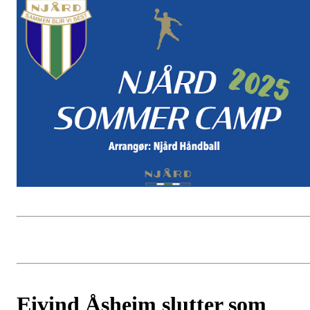
Eivind Åsheim slutter som