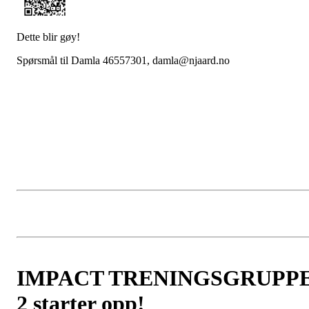
Dette blir gøy!
Spørsmål til Damla 46557301, damla@njaard.no
IMPACT TRENINGSGRUPP
2 starter opp!