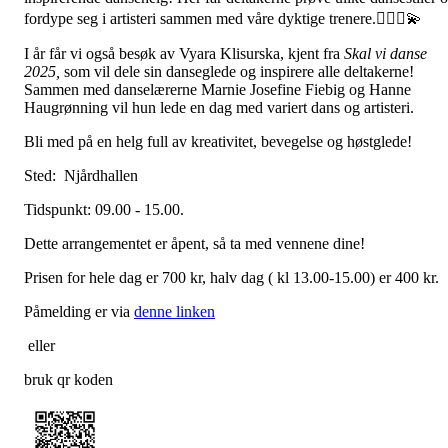
fordype seg i artisteri sammen med våre dyktige trenere.🤸🏻‍♀💫
I år får vi også besøk av Vyara Klisurska, kjent fra
Skal vi danse
2025,
som vil dele sin danseglede og inspirere alle deltakerne!
Sammen med danselærerne Marnie Josefine Fiebig og Hanne
Haugrønning vil hun lede en dag med variert dans og artisteri.
Bli med på en helg full av kreativitet, bevegelse og høstglede!
Sted: Njårdhallen
Tidspunkt: 09.00 - 15.00.
Dette arrangementet er åpent, så ta med vennene dine!
Prisen for hele dag er 700 kr, halv dag ( kl 13.00-15.00) er 400 kr.
Påmelding er via
denne linken
eller
bruk qr koden