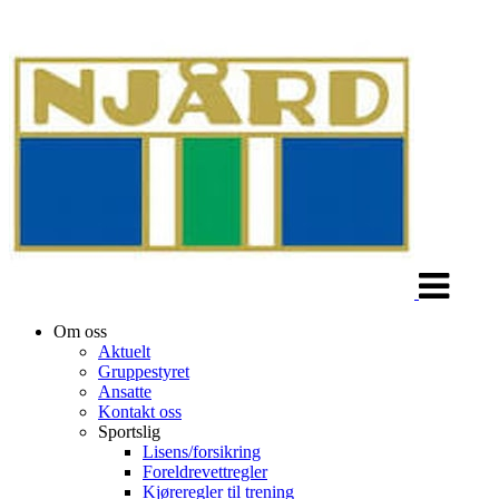
Veksle
navigasjon
Om oss
Aktuelt
Gruppestyret
Ansatte
Kontakt oss
Sportslig
Lisens/forsikring
Foreldrevettregler
Kjøreregler til trening