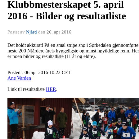
​Klubbmesterskapet 5. april
2016 - Bilder og resultatliste
Postet av
Njård
den
26. apr 2016
Det holdt akkurat! På en smal stripe snø i Sørkedalen gjennomførte
neste 200 Njårdere årets hyggeligste og minst høytidelige renn. Her
er noen bilder og resultatliste (11 år og eldre).
Posted - 06 apr 2016 10:22 CET
Ane Varden
Link til resultatliste
HER
.