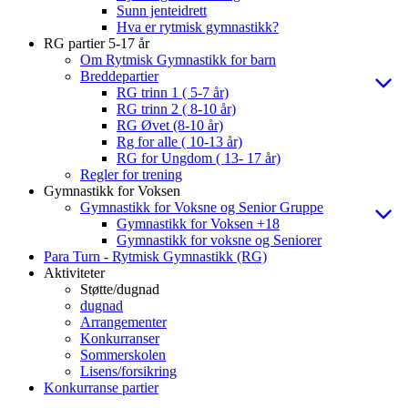
Sunn jenteidrett
Hva er rytmisk gymnastikk?
RG partier 5-17 år
Om Rytmisk Gymnastikk for barn
Breddepartier
RG trinn 1 ( 5-7 år)
RG trinn 2 ( 8-10 år)
RG Øvet (8-10 år)
Rg for alle ( 10-13 år)
RG for Ungdom ( 13- 17 år)
Regler for trening
Gymnastikk for Voksen
Gymnastikk for Voksne og Senior Gruppe
Gymnastikk for Voksen +18
Gymnastikk for voksne og Seniorer
Para Turn - Rytmisk Gymnastikk (RG)
Aktiviteter
Støtte/dugnad
dugnad
Arrangementer
Konkurranser
Sommerskolen
Lisens/forsikring
Konkurranse partier