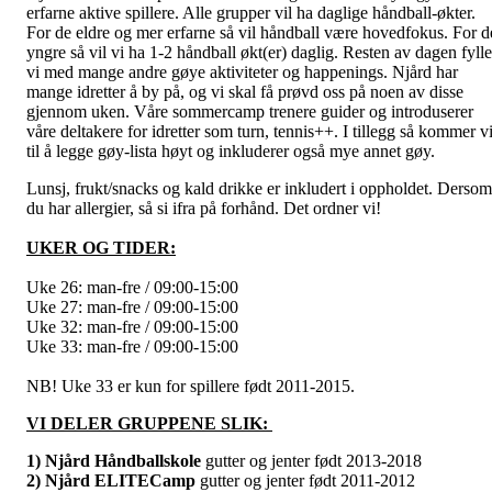
erfarne aktive spillere. Alle grupper vil ha daglige håndball-økter.
For de eldre og mer erfarne så vil håndball være hovedfokus. For d
yngre så vil vi ha 1-2 håndball økt(er) daglig. Resten av dagen fylle
vi med mange andre gøye aktiviteter og happenings. Njård har
mange idretter å by på, og vi skal få prøvd oss på noen av disse
gjennom uken. Våre sommercamp trenere guider og introduserer
våre deltakere for idretter som turn, tennis++. I tillegg så kommer v
til å legge gøy-lista høyt og inkluderer også mye annet gøy.
Lunsj, frukt/snacks og kald drikke er inkludert i oppholdet. Dersom
du har allergier, så si ifra på forhånd. Det ordner vi!
UKER OG TIDER:
Uke 26: man-fre / 09:00-15:00
Uke 27: man-fre / 09:00-15:00
Uke 32: man-fre / 09:00-15:00
Uke 33: man-fre / 09:00-15:00
NB! Uke 33 er kun for spillere født 2011-2015.
VI DELER GRUPPENE SLIK:
1) Njård Håndballskole
gutter og jenter født 2013-2018
2) Njård ELITECamp
gutter og jenter født 2011-2012