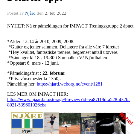
Postet av
Njård
den
2. feb 2022
NYHET: Nå er påmeldingen for IMPACT Treningsgruppe 2 åpnet
*Alder: 12-14 år 2010, 2009, 2008.
*Gutter og jenter sammen. Deltagere fra alle våre 7 idretter
*Høy kvalitet, fantastiske trenere, begrenset antall utøvere.
*Søndager kl 18 - 19-30 i Samhallen V/ Njårdhallen.
*Oppstart 6. mars - 12 juni.
*Påmeldingsfrist
: 22. februar
*Pris: vårsemester kr 1350,-
Påmelding her:
https://njard.weborg.no/event/1281
LES MER OM IMPACT HER:
https://www.njaard.no/storage/Preview?id=ea87f19d-a528-432b-
8021-539601026eba