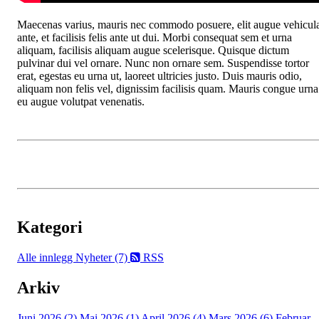
Maecenas varius, mauris nec commodo posuere, elit augue vehicul
ante, et facilisis felis ante ut dui. Morbi consequat sem et urna
aliquam, facilisis aliquam augue scelerisque. Quisque dictum
pulvinar dui vel ornare. Nunc non ornare sem. Suspendisse tortor
erat, egestas eu urna ut, laoreet ultricies justo. Duis mauris odio,
aliquam non felis vel, dignissim facilisis quam. Mauris congue urna
eu augue volutpat venenatis.
Kategori
Alle innlegg
Nyheter (7)
RSS
Arkiv
Juni 2026 (2)
Mai 2026 (1)
April 2026 (4)
Mars 2026 (6)
Februar