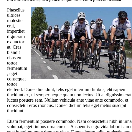
Phasellus
ultrices
molestie
erat,
imperdiet
dignissim
ex auctor
at. Cras
blandit
risus eu
tortor
fermentum
, eget
consequat
tortor
eleifend. Donec tincidunt, felis eget interdum finibus, elit sapien
tincidunt ex, ut semper neque quam non lectus. Ut at dignissim erat
luctus posuere sem. Nullam vehicula ante vitae ante commodo, et
consectetur eros rhoncus. Donec dictum felis eget metus suscipit
tincidunt.
Etiam fermentum posuere commodo. Nam consectetur nibh in urna
volutpat, eget finibus urna cursus. Suspendisse gravida lobortis arcu
eget interdum nunc rhoncus vitae. Donec lorem odio, molestie non