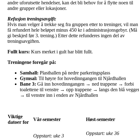
andre uforutsette hendelser, kan det bli behov for å flytte noen til
andre grupper eller lokasjoner.
Refusjon treningsavgift:
Hvis man velger å trekke seg fra gruppen etter to treninger, vil man
få refundert hele beløpet minus 450 kr i administrasjonsgebyr. (Må
gi beskjed før 3. trening.) Etter dette refunderes ingen del av
treningsavgiften.
Fullt kurs:
Kurs merket i gult har blitt fullt.
Treningene foregår på:
Samhall:
Plasthallen på nedre parkeringsplass
Gymsal:
Til høyre for hovedinngangen til Njårdhallen
Bane 3:
Gå inn hovedinngangen → ned trappene → forbi
toalettene til venstre → opp trappene → langs den blå vegge
→ til venstre inn i enden av Njårdhallen
Viktige
Vår-semester
Høst-semester
datoer for
Oppstart: uke 36
Oppstart: uke 3