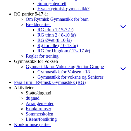
Sunn jenteidrett
Hva er rytmisk gymnastikk?
RG partier 5-17 år
Om Rytmisk Gymnastikk for barn
Breddepartier
RG trinn 1 ( 5-7 år)
RG trinn 2 ( 8-10 år)
RG Øvet (8-10 år)
Rg for alle ( 10-13 år)
RG for Ungdom ( 13- 17 år)
Regler for trening
Gymnastikk for Voksen
Gymnastikk for Voksne og Senior Gruppe
Gymnastikk for Voksen +18
Gymnastikk for voksne og Seniorer
Para Turn - Rytmisk Gymnastikk (RG)
Aktiviteter
Støtte/dugnad
dugnad
Arrangementer
Konkurranser
Sommerskolen
Lisens/forsikring
Konkurranse partier