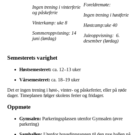
Foreldremøte:
Ingen trening i vinterferie
og påskeferie
Ingen trening i høstferie
Vinterkamp: uke 8
Høstcamp:uke 40
Sommeroppvisning: 14
Juleoppvisning: 6.
juni (lørdag)
desember (lørdag)
Semesterets varighet
Høstsemesteret:
ca. 12–13 uker
Vårsemesteret:
ca. 18–19 uker
Det er ingen trening i høst-, vinter- og påskeferier, eller på røde
dager. Timeplanen følger skolens ferier og fridager.
Oppmøte
Gymsalen:
Parkeringsplassen utenfor Gymsalen (øvre
parkering)
Samhallen:
Utenfor hovedinngangen til den nye hallen på