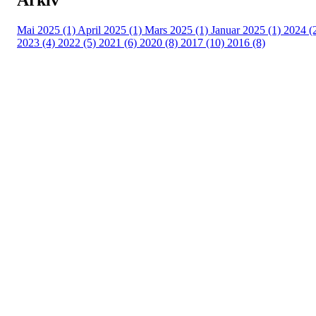
Mai 2025 (1)
April 2025 (1)
Mars 2025 (1)
Januar 2025 (1)
2024 (
2023 (4)
2022 (5)
2021 (6)
2020 (8)
2017 (10)
2016 (8)
Velkommen til Njård
Sammen blir vi best!
Sørkedalsveien 106,
0378 Oslo
E-post: info@njaard.no
Telefon:
23 22 22 50
Organisasjonsnummer: 971435577