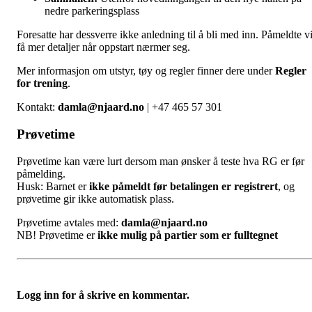
nedre parkeringsplass
Foresatte har dessverre ikke anledning til å bli med inn. Påmeldte vi
få mer detaljer når oppstart nærmer seg.
Mer informasjon om utstyr, tøy og regler finner dere under
Regler
for trening
.
Kontakt:
damla@njaard.no
| +47 465 57 301
Prøvetime
Prøvetime kan være lurt dersom man ønsker å teste hva RG er før
påmelding.
Husk: Barnet er
ikke påmeldt før betalingen er registrert
, og
prøvetime gir ikke automatisk plass.
Prøvetime avtales med:
damla@njaard.no
NB! Prøvetime er
ikke mulig på partier som er fulltegnet
Logg inn for å skrive en kommentar.