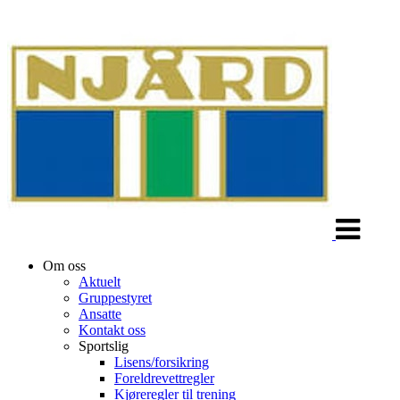
Veksle
navigasjon
Om oss
Aktuelt
Gruppestyret
Ansatte
Kontakt oss
Sportslig
Lisens/forsikring
Foreldrevettregler
Kjøreregler til trening