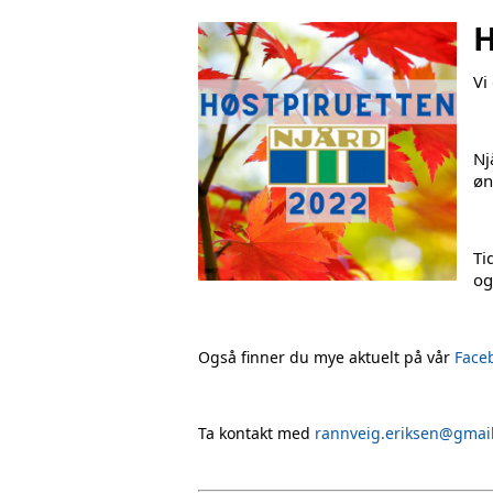
H
Vi
Nj
øn
Ti
og
Også finner du mye aktuelt på vår
Face
Ta kontakt med
rannveig.eriksen@gmai