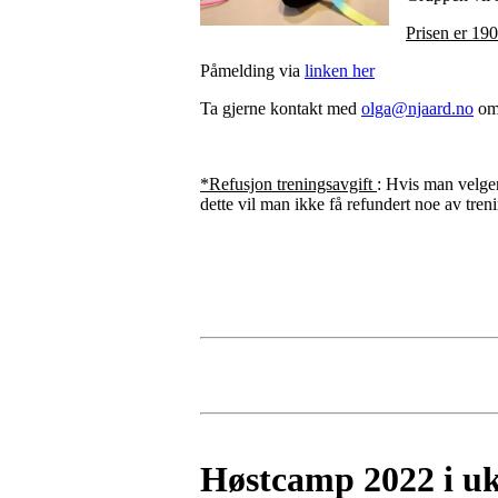
Prisen er 190
Påmelding via
linken her
Ta gjerne kontakt med
olga@njaard.no
om 
*Refusjon treningsavgift
: Hvis man velger
dette vil man ikke få refundert noe av tren
Høstcamp 2022 i uk