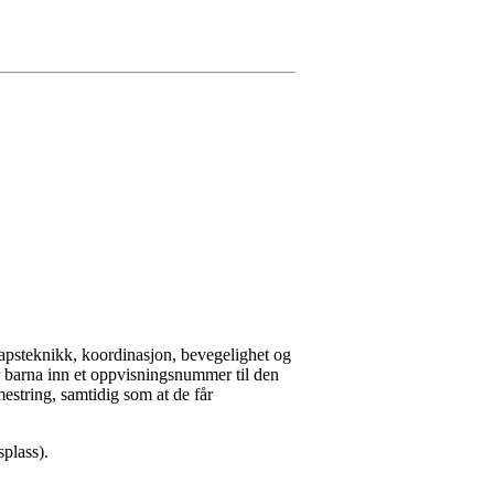
apsteknikk, koordinasjon, bevegelighet og
r barna inn et oppvisningsnummer til den
estring, samtidig som at de får
splass).