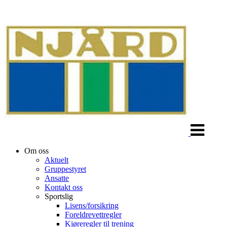
Veksle
navigasjon
Om oss
Aktuelt
Gruppestyret
Ansatte
Kontakt oss
Sportslig
Lisens/forsikring
Foreldrevettregler
Kjøreregler til trening