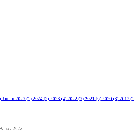
)
Januar 2025 (1)
2024 (2)
2023 (4)
2022 (5)
2021 (6)
2020 (8)
2017 (
9. nov 2022