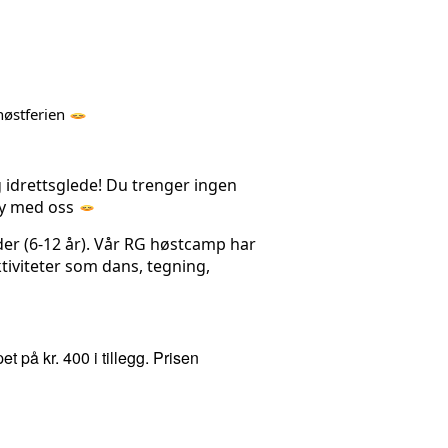
høstferien 
idrettsglede! 
Du trenger ingen 
øy med oss 
er (6-12 år). Vår RG høstcamp har 
 aktiviteter som dans, tegning, 
på kr. 400 i tillegg. Prisen