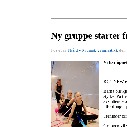
Ny gruppe starter f
Postet av
Njård - Rytmisk gymnastikk
den
Vi har åpne
RG1 NEW er e
Barna blir k
styrke. På tr
avsluttende 
utfordringer 
Treninger bl
Gruppen vil s