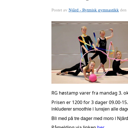
Postet av
Njård - Rytmisk gymnastikk
den
RG høstamp varer fra mandag 3. okt
Prisen er 1200 for 3 dager 09.00-15
inkluderer smoothie i lunsjen alle dager
Bli med på tre dager med moro i Njård
Påmelding via linken
her.