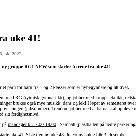
ra uke 41!
6. okt 2022
t ny gruppe RG1 NEW som starter å trene fra uke 41!
t parti for barn fra 1 og 2 klasser som er nybegynnere og litt øvet.
jent med RG (rytmisk gymnastikk), og jobber med kroppsteknikk, redsk
eninger brukes også mye musikk, dans og lek! I løpet av semesteret øve
oppvisningen (jul/sommer). Trenerne jobber med at barna skal oppleve m
på sitt ferdighetsnivå.
ir på
mandager kl.17.00-18.00
i Samhall (plasthallen på nedre parkering
tarte uke 41. Siste trening uke 48. Juleoppvisning blir 3. desember.