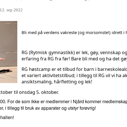
12. sep 2022
Bli med på verdens vakreste (og morsomste!) idrett i 
RG (Rytmisk gymnastikk) er lek, gøy, vennskap og 
erfaring fra RG fra før! Bare bli med og ha det g
RG høstcamp er et tilbud for barn i barneskoleald
et variert aktivitetstilbud; i tillegg til RG vil vi ha
ansiktsmaling, hårfletting og lek!
ober til onsdag 5. oktober.
For de som ikke er medlemmer i Njård kommer medlemskapet 
.00.
, i tillegg til bruk av apparater og utstyr forøvrig!
hallen!