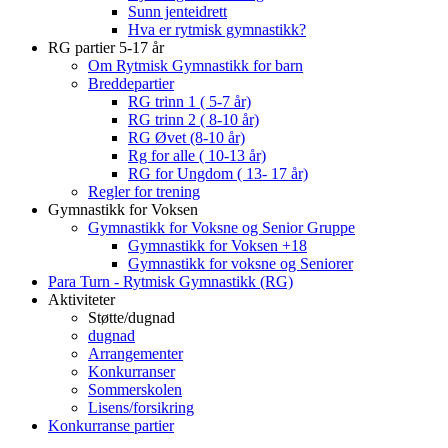
Sunn jenteidrett
Hva er rytmisk gymnastikk?
RG partier 5-17 år
Om Rytmisk Gymnastikk for barn
Breddepartier
RG trinn 1 ( 5-7 år)
RG trinn 2 ( 8-10 år)
RG Øvet (8-10 år)
Rg for alle ( 10-13 år)
RG for Ungdom ( 13- 17 år)
Regler for trening
Gymnastikk for Voksen
Gymnastikk for Voksne og Senior Gruppe
Gymnastikk for Voksen +18
Gymnastikk for voksne og Seniorer
Para Turn - Rytmisk Gymnastikk (RG)
Aktiviteter
Støtte/dugnad
dugnad
Arrangementer
Konkurranser
Sommerskolen
Lisens/forsikring
Konkurranse partier