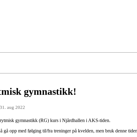
tmisk gymnastikk!
31. aug 2022
å rytmisk gymnastikk (RG) kurs i Njårdhallen i AKS-tiden.
il å gå opp med følging til/fra treninger på kvelden, men bruk denne tid