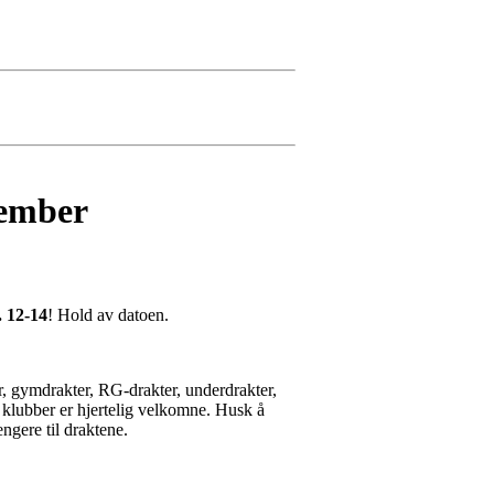
tember
. 12-14
! Hold av datoen.
r, gymdrakter, RG-drakter, underdrakter,
e klubber er hjertelig velkomne. Husk å
ngere til draktene.