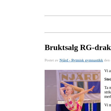
Bruktsalg RG-drakt
Postet av
Njård - Rytmisk gymnastikk
den
Vi a
Ste
Ta m
stri
merk
Vi 