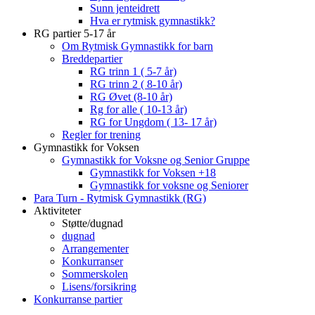
Sunn jenteidrett
Hva er rytmisk gymnastikk?
RG partier 5-17 år
Om Rytmisk Gymnastikk for barn
Breddepartier
RG trinn 1 ( 5-7 år)
RG trinn 2 ( 8-10 år)
RG Øvet (8-10 år)
Rg for alle ( 10-13 år)
RG for Ungdom ( 13- 17 år)
Regler for trening
Gymnastikk for Voksen
Gymnastikk for Voksne og Senior Gruppe
Gymnastikk for Voksen +18
Gymnastikk for voksne og Seniorer
Para Turn - Rytmisk Gymnastikk (RG)
Aktiviteter
Støtte/dugnad
dugnad
Arrangementer
Konkurranser
Sommerskolen
Lisens/forsikring
Konkurranse partier