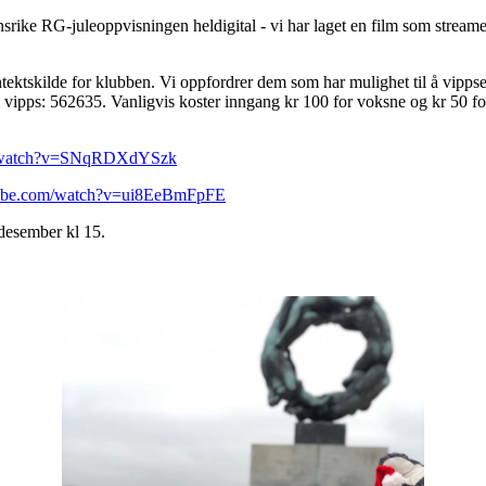
onsrike RG-juleoppvisningen heldigital - vi har laget en film som streames
tektskilde for klubben. Vi oppfordrer dem som har mulighet til å vippse 
vipps: 562635. Vanligvis koster inngang kr 100 for voksne og kr 50 for
m/watch?v=SNqRDXdYSzk
tube.com/watch?v=ui8EeBmFpFE
 desember kl 15.