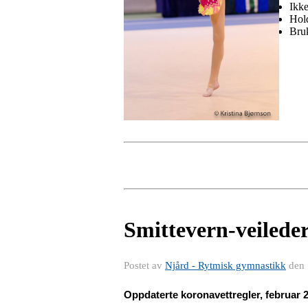
Ikk
Hold
Bruk
Smittevern-veilede
Postet av
Njård - Rytmisk gymnastikk
den
Oppdaterte koronavettregler, februar 