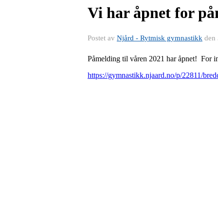
Vi har åpnet for på
Postet av
Njård - Rytmisk gymnastikk
den
Påmelding til våren 2021 har åpnet! For in
https://gymnastikk.njaard.no/p/22811/bred