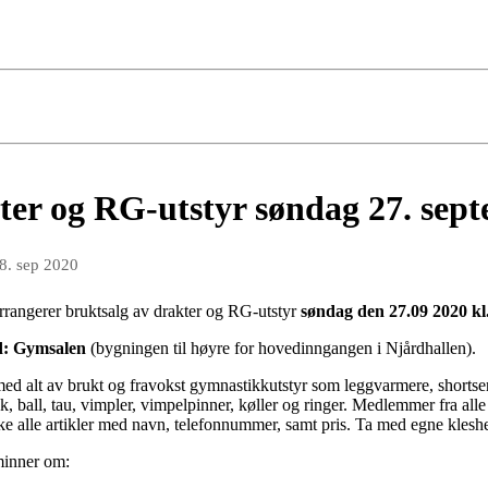
er og RG-utstyr søndag 27. sep
8. sep 2020
rrangerer bruktsalg av drakter og RG-utstyr
søndag den 27.09 2020 kl
d: Gymsalen
(bygningen til høyre for hovedinngangen i Njårdhallen).
ed alt av brukt og fravokst gymnastikkutstyr som leggvarmere, shortse
kk, ball, tau, vimpler, vimpelpinner, køller og ringer. Medlemmer fra all
e alle artikler med navn, telefonnummer, samt pris. Ta med egne kleshe
minner om: