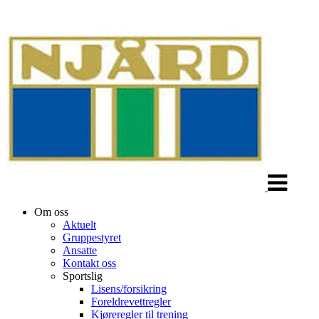
Veksle
navigasjon
Om oss
Aktuelt
Gruppestyret
Ansatte
Kontakt oss
Sportslig
Lisens/forsikring
Foreldrevettregler
Kjøreregler til trening